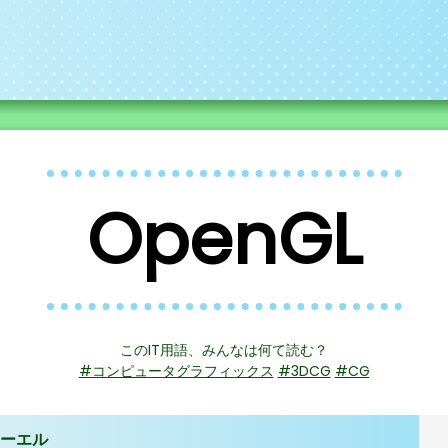
OpenGL
このIT用語、みんなは何て読む？
#コンピュータグラフィックス
#3DCG
#CG
ーエル